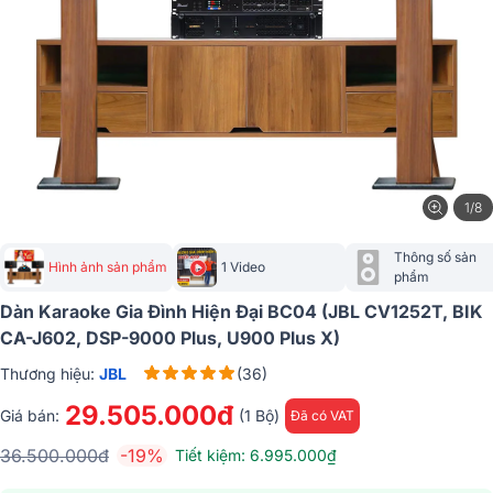
1/8
Thông số sản 
Hình ảnh sản phẩm
1 Video
phẩm
Dàn Karaoke Gia Đình Hiện Đại BC04 (JBL CV1252T, BIK
CA-J602, DSP-9000 Plus, U900 Plus X)
Thương hiệu:
JBL
(36)
29.505.000đ
Giá bán:
(1 Bộ)
Đã có VAT
36.500.000đ
-19%
Tiết kiệm: 6.995.000₫