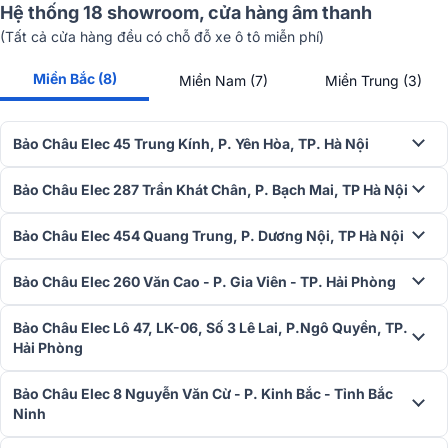
Hệ thống 18 showroom, cửa hàng âm thanh
(Tất cả cửa hàng đều có chỗ đỗ xe ô tô miễn phí)
Miền Bắc (8)
Miền Nam (7)
Miền Trung (3)
Bảo Châu Elec 45 Trung Kính, P. Yên Hòa, TP. Hà Nội
Công nghệ xử lý âm thanh DSP hiệu suất cao đảm bảo chất lượng
Bảo Châu Elec 287 Trần Khát Chân, P. Bạch Mai, TP Hà Nội
âm thanh tối ưu, đồng thời cho phép bạn điều chỉnh dễ dàng thông
qua cả chỉnh tay và máy tính.
Bảo Châu Elec 454 Quang Trung, P. Dương Nội, TP Hà Nội
BKSound DSP-9000 Plus còn hỗ trợ kết nối Bluetooth và cổng
quang, giúp bạn kết nối với các thiết bị âm thanh khác như cục đẩy
Bảo Châu Elec 260 Văn Cao - P. Gia Viên - TP. Hải Phòng
công suất hoặc amply karaoke, mang đến trải nghiệm âm nhạc
tuyệt vời và linh hoạt.
Bảo Châu Elec Lô 47, LK-06, Số 3 Lê Lai, P.Ngô Quyền, TP.
Hải Phòng
CÓ THỂ BẠN QUAN TÂM:
>>
Vang số BKSound DSP-9000 Plus
dùng cho hát karaoke nghe
Bảo Châu Elec 8 Nguyễn Văn Cừ - P. Kinh Bắc - Tỉnh Bắc
nhạc, tương thích với nhiều bộ dàn âm thanh.
Ninh
Micro không dây BCE U900 Plus X