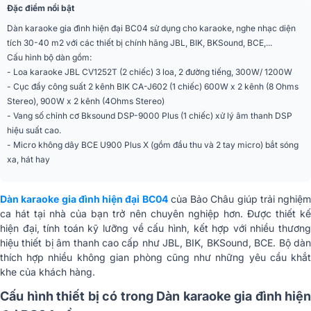
Đặc điểm nổi bật
Dàn karaoke gia đình hiện đại BC04 sử dụng cho karaoke, nghe nhạc diện
tích 30-40 m2 với các thiết bị chính hãng JBL, BIK, BKSound, BCE,...
Cấu hình bộ dàn gồm:
- Loa karaoke JBL CV1252T (2 chiếc) 3 loa, 2 đường tiếng, 300W/ 1200W
- Cục đẩy công suất 2 kênh BIK CA-J602 (1 chiếc) 600W x 2 kênh (8 Ohms
Stereo), 900W x 2 kênh (4Ohms Stereo)
- Vang số chỉnh cơ Bksound DSP-9000 Plus (1 chiếc) xử lý âm thanh DSP
hiệu suất cao.
- Micro không dây BCE U900 Plus X (gồm đầu thu và 2 tay micro) bắt sóng
xa, hát hay
Dàn karaoke gia đình hiện đại BC04
của Bảo Châu giúp trải nghiệm
ca hát tại nhà của bạn trở nên chuyên nghiệp hơn. Được thiết kế
hiện đại, tính toán kỹ lưỡng về cấu hình, kết hợp với nhiều thương
hiệu thiết bị âm thanh cao cấp như JBL, BIK, BKSound, BCE. Bộ dàn
thích hợp nhiều không gian phòng cũng như những yêu cầu khắt
khe của khách hàng.
Cấu hình thiết bị có trong Dàn karaoke gia đình hiện