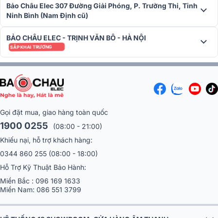
Bảo Châu Elec 307 Đường Giải Phóng, P. Trường Thi, Tỉnh
Ninh Bình (Nam Định cũ)
Micro không dây BCE U900 Plus X mang đến chất âm hay, trong
trẻo, chi tiết và sáng, đảm bảo hiệu suất âm thanh vượt trội trong
BẢO CHÂU ELEC - TRỊNH VĂN BÔ - HÀ NỘI
mọi tình huống.
SẮP KHAI TRƯƠNG
Gọi đặt mua, giao hàng toàn quốc
1900 0255
(08:00 - 21:00)
Khiếu nại, hỗ trợ khách hàng:
0344 860 255
(08:00 - 18:00)
Hỗ Trợ Kỹ Thuật Bảo Hành:
Miền Bắc :
096 169 1633
Micro sử dụng tần số sóng UHF với tín hiệu ổn định, giúp bạn có
Miền Nam:
086 551 3799
được kết nối âm thanh không gián đoạn trong phạm vi lên tới 80m.
Đặc biệt, với tính năng tự ngắt và khả năng hạn chế hú rít, BCE