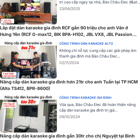
trí cao cấp ngay tại nhà, Bảo Châu Elec đ&at...
23/06/2025
Cục đẩy công suất BIK CA-J602 được trang bị linh kiện cao cấp và
quy trình sản xuất chuẩn Nhật, đảm bảo độ bền bỉ và hiệu suất vượt
trội.
Lắp đặt dàn karaoke gia đình RCF gần 90 triệu cho anh Văn ở
Hưng Yên (RCF G-max12, BIK BPA-H102, JBL VX8, JBL Passion
12SP, BIK BJ-U500II,...)
CÔNG TRÌNH DÀN KARAOKE ALTO
Không chỉ nỗ lực cung cấp các giải pháp âm
thanh gia đình mà Bảo Châu Elec...
02/11/2024
Nâng cấp dàn karaoke gia đình hơn 21tr cho anh Tuấn tại TP HCM
(Alto TS412, BPR-8600)
CÔNG TRÌNH KARAOKE GIA ĐÌNH
Vừa qua, Bảo Châu Elec đã hoàn thiện nâng
cấp dàn karaoke gia đình trị giá...
09/10/2024
Nâng cấp dàn karaoke gia đình gần 30tr cho chị Nguyệt tại Bình