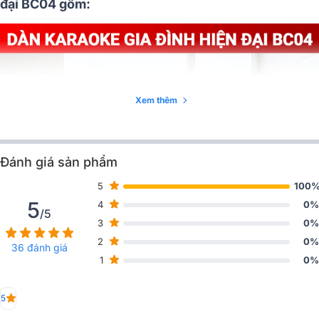
đại BC04 gồm:
Xem thêm
Đánh giá sản phẩm
5
100
5
4
0%
/5
3
0%
2
0%
36 đánh giá
1
0%
5