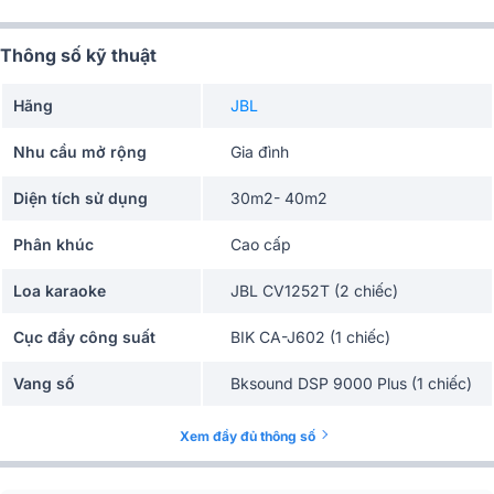
Thông số kỹ thuật
Hãng
JBL
Nhu cầu mở rộng
Gia đình
Diện tích sử dụng
30m2- 40m2
Phân khúc
Cao cấp
Loa karaoke
JBL CV1252T (2 chiếc)
Cục đẩy công suất
BIK CA-J602 (1 chiếc)
Vang số
Bksound DSP 9000 Plus (1 chiếc)
Micro không dây
BCE U900 Plus X (1 Bộ)
Xem đầy đủ thông số