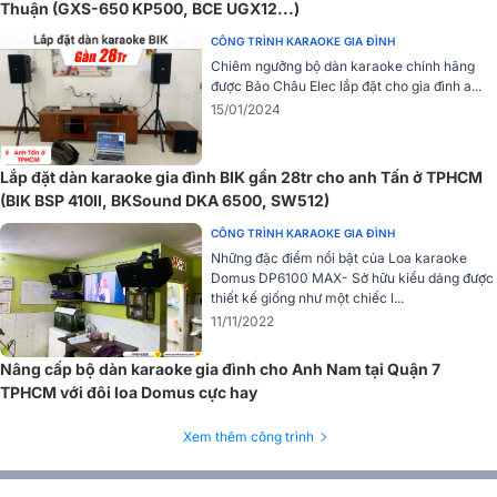
Thuận (GXS-650 KP500, BCE UGX12...)
Với công suất lên đến 600W x 2 kênh (8 Ohms Stereo) và 900W x
2 kênh (4 Ohms Stereo) cùng với chế độ Bridge, BIK CA-J602 mang
CÔNG TRÌNH KARAOKE GIA ĐÌNH
lại âm thanh mạnh mẽ và rõ ràng.
Chiêm ngưỡng bộ dàn karaoke chính hãng
được Bảo Châu Elec lắp đặt cho gia đình a...
Đặc biệt, cục đẩy này dễ dàng phối ghép với các thiết bị âm thanh
15/01/2024
khác như loa karaoke, amply hay vang số, giúp bạn dễ dàng tạo ra
một hệ thống âm thanh chuyên nghiệp cho mọi nhu cầu giải trí.
Lắp đặt dàn karaoke gia đình BIK gần 28tr cho anh Tấn ở TPHCM
CÓ THỂ BẠN QUAN TÂM:
(BIK BSP 410II, BKSound DKA 6500, SW512)
>>
Cục đẩy công suất 2 kênh BIK CA-J602
sử dụng cho nhu cầu
CÔNG TRÌNH KARAOKE GIA ĐÌNH
hát karaoke và nghe nhạc.
Những đặc điểm nổi bật của Loa karaoke
Domus DP6100 MAX- Sở hữu kiểu dáng được
Vang số BKSound DSP-9000 Plus
thiết kế giống như một chiếc l...
Vang số BKSound DSP-9000 Plus được trang bị các tính năng tiên
11/11/2022
tiến như chống hú, reverb và echo, cùng 6 chế độ karaoke chuyên
nghiệp, giúp tạo ra âm thanh sống động và chân thực.
Nâng cấp bộ dàn karaoke gia đình cho Anh Nam tại Quận 7
TPHCM với đôi loa Domus cực hay
Xem thêm công trình