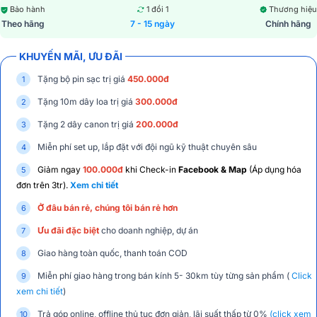
Bảo hành
1 đổi 1
Thương hiệu
Theo hãng
7 - 15 ngày
Chính hãng
KHUYẾN MÃI, ƯU ĐÃI
Tặng bộ pin sạc trị giá
450.000đ
Tặng 10m dây loa trị giá
300.000đ
Tặng 2 dây canon trị giá
200.000đ
Miễn phí set up, lắp đặt với đội ngũ kỹ thuật chuyên sâu
Giảm ngay
100.000đ
khi Check-in
Facebook & Map
(Áp dụng hóa
đơn trên 3tr).
Xem chi tiết
Ở đâu bán rẻ, chúng tôi bán rẻ hơn
Ưu đãi đặc biệt
cho doanh nghiệp, dự án
Giao hàng toàn quốc, thanh toán COD
Miễn phí giao hàng trong bán kính 5- 30km tùy từng sản phẩm (
Click
xem chi tiết
)
Trả góp online, offline thủ tục đơn giản, lãi suất thấp từ 0%
(click xem