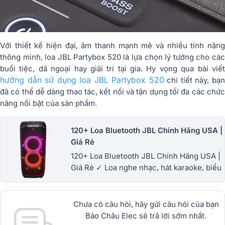
Với thiết kế hiện đại, âm thanh mạnh mẽ và nhiều tính năng
thông minh, loa JBL Partybox 520 là lựa chọn lý tưởng cho các
buổi tiệc, dã ngoại hay giải trí tại gia. Hy vọng qua bài viết
hướng dẫn sử dụng loa JBL Partybox 520
chi tiết này, bạ
đã có thể dễ dàng thao tác, kết nối và tận dụng tối đa các chức
năng nổi bật của sản phẩm.
120+ Loa Bluetooth JBL Chính Hãng USA |
Giá Rẻ
120+ Loa Bluetooth JBL Chính Hãng USA |
Giá Rẻ ✓ Loa nghe nhạc, hát karaoke, biểu
diễn hay miễn chê ✓ Loa JBL bluetooth
Giảm giá đến 29% ✓BH 12 tháng
Chưa có câu hỏi, hãy gửi câu hỏi của bạn
Bảo Châu Elec sẽ trả lời sớm nhất.