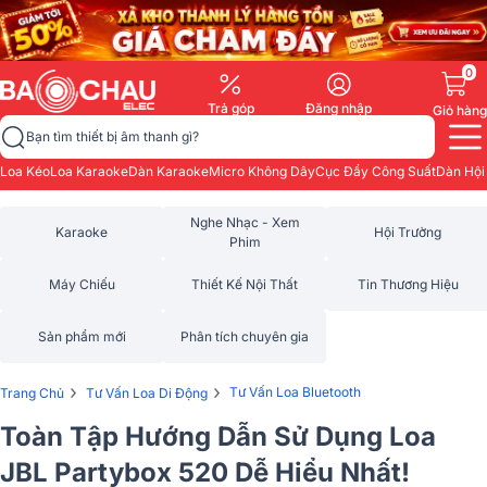
0
Trả góp
Đăng nhập
Giỏ hàng
Bạn tìm thiết bị âm thanh gì?
Loa Kéo
Loa Karaoke
Dàn Karaoke
Micro Không Dây
Cục Đẩy Công Suất
Dàn Hội
Nghe Nhạc - Xem
Karaoke
Hội Trường
Phim
Máy Chiếu
Thiết Kế Nội Thất
Tin Thương Hiệu
Sản phẩm mới
Phân tích chuyên gia
›
›
Tư Vấn Loa Bluetooth
Trang Chủ
Tư Vấn Loa Di Động
Toàn Tập Hướng Dẫn Sử Dụng Loa
JBL Partybox 520 Dễ Hiểu Nhất!