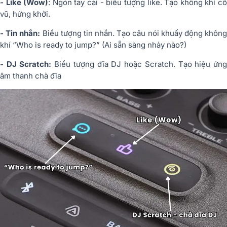
- Like (Wow)
: Ngón tay cái - biểu tượng like. Tạo không khí c
vũ, hứng khởi.
- Tin nhắn:
Biểu tượng tin nhắn. Tạo câu nói khuấy động khôn
khí
“Who is ready to jump?”
(Ai sẵn sàng nhảy nào?)
- DJ Scratch:
Biểu tượng đĩa DJ hoặc Scratch. Tạo hiệu ứn
âm thanh chà đĩa