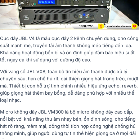
Cục đẩy JBL V4 là mẫu cục đẩy 2 kênh chuyên dụng, cho công
suất mạnh mẽ, truyền tải âm thanh không méo tiếng đến loa.
Khả năng hoạt động bền bỉ và ổn định giúp đảm bảo hiệu suất
tốt ngay cả khi sử dụng với cường độ cao.
Với vang số JBL VX8, toàn bộ tín hiệu âm thanh được xử lý
chuyên sâu, hạn chế hú rít, cải thiện giọng hát trong trẻo, mượt
mà. Thiết bị còn hỗ trợ tinh chỉnh nhiều hiệu ứng echo, reverb,
giúp giọng hát thêm bay bổng, dễ dàng phù hợp với nhiều thể
loại nhạc.
Micro không dây JBL VM300 là bộ micro không dây cao cấp,
nổi bật với khả năng thu âm nhạy bén, ổn định sóng, cho tiếng
hát rõ ràng, mềm mại, đồng thời tích hợp công nghệ chống hú
thông minh, giúp người dùng tự tin thể hiện giọng ca ở mọi dải