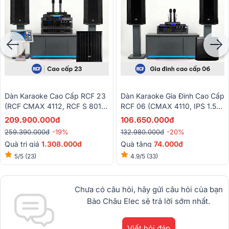
Dàn Karaoke Cao Cấp RCF 23
Dàn Karaoke Gia Đình Cao Cấp
(RCF CMAX 4112, RCF S 8018
RCF 06 (CMAX 4110, IPS 1.5K,
II, IPS 2.5K, IPS 5.0K, JBL
KX190, Alto TS12S, VM300)
209.900.000đ
106.650.000đ
KX190, Baiervires BS9800...)
259.390.000đ
-19%
132.980.000đ
-20%
Quà trị giá
1.308.000đ
Quà tặng
74
.000đ
5/5
(23)
4.9/5
(33)
Chưa có câu hỏi, hãy gửi câu hỏi của bạn
Bảo Châu Elec sẽ trả lời sớm nhất.
Viết hỏi đáp