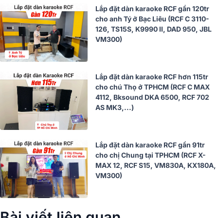
Lắp đặt dàn karaoke RCF gần 120tr
cho anh Tý ở Bạc Liêu (RCF C 3110-
126, TS15S, K9990 II, DAD 950, JBL
VM300)
Lắp đặt dàn karaoke RCF hơn 115tr
cho chú Thọ ở TPHCM (RCF C MAX
4112, Bksound DKA 6500, RCF 702
AS MK3,...)
Lắp đặt dàn karaoke RCF gần 91tr
cho chị Chung tại TPHCM (RCF X-
MAX 12, RCF S15, VM830A, KX180A,
VM300)
Bài viết liên quan