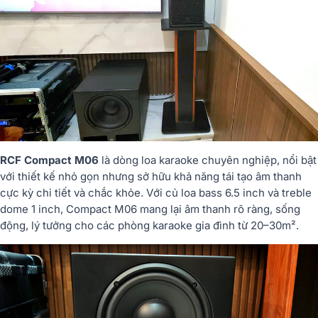
RCF Compact M06
là dòng loa karaoke chuyên nghiệp, nổi bật
với thiết kế nhỏ gọn nhưng sở hữu khả năng tái tạo âm thanh
cực kỳ chi tiết và chắc khỏe. Với củ loa bass 6.5 inch và treble
dome 1 inch, Compact M06 mang lại âm thanh rõ ràng, sống
động, lý tưởng cho các phòng karaoke gia đình từ 20–30m².