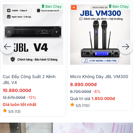
Bán Chạy
Bán Chạy
Cục Đẩy Công Suất 2 Kênh
Micro Không Dây JBL VM300
JBL V4
8.990.000đ
10.880.000đ
9.720.000đ
-8%
12.570.000đ
-13%
Quà trị giá
1.850.000đ
Giá luôn tốt nhất
5/5
(110)
5/5
(13)