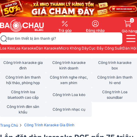
0
Trả góp
Đăng nhập
Giỏ hàng
Bạn tìm thiết bị âm thanh gì?
Loa Kéo
Loa Karaoke
Dàn Karaoke
Micro Không Dây
Cục Đẩy Công Suất
Dàn Hội
Công trình karaoke gia
Công trình karaoke
Công trình karaoke
đình
kinh doanh
box
Công trình âm thanh
Công trình nghe nhạc,
Công trình âm thanh
hội thảo, phòng họp
xem phim
hi-end
Công trình loa
Công trình Loa
Công trình Loa kéo
bluetooth cao cấp
soundbar
Công trình đèn sân
Công trình nhạc cụ
khấu
›
Công Trình Karaoke Gia Đình
Trang Chủ