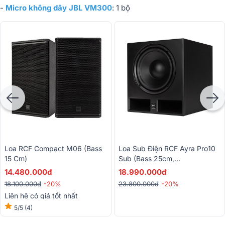
-
Micro không dây JBL VM300
: 1 bộ
Loa RCF Compact M06 (bass
Loa Sub Điện RCF Ayra Pro10
15 Cm)
Sub (Bass 25cm,
300W/600W, Class D)
14.480.000đ
18.990.000đ
18.100.000đ
-20%
23.800.000đ
-20%
Liên hệ có giá tốt nhất
5/5
(4)