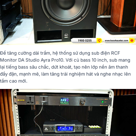
Để tăng cường dải trầm, hệ thống sử dụng sub điện RCF
Monitor DA Studio Ayra Pro10. Với củ bass 10 inch, sub mang
lại tiếng bass sâu chắc, dứt khoát, tạo nên lớp nền âm thanh
đầy đặn, mạnh mẽ, làm tăng trải nghiệm hát và nghe nhạc lên
tầm cao mới.