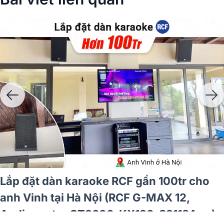
Lắp đặt dàn karaoke RCF gần 100tr cho
anh Vinh tại Hà Nội (RCF G-MAX 12,
Audiocenter CT3600, KX190, S3118A,…)