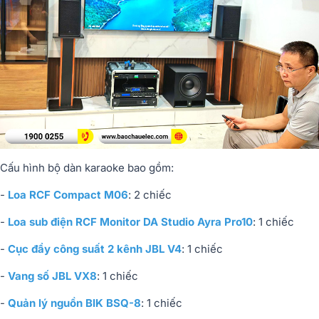
Cấu hình bộ dàn karaoke bao gồm:
-
Loa RCF Compact M06
: 2 chiếc
-
Loa sub điện RCF Monitor DA Studio Ayra Pro10
: 1 chiếc
-
Cục đẩy công suất 2 kênh JBL V4
: 1 chiếc
-
Vang số JBL VX8
: 1 chiếc
-
Quản lý nguồn BIK BSQ-8
: 1 chiếc