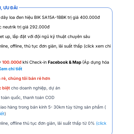
, ƯU ĐÃI
dây loa đen hiệu BIK SA15A-1BBK trị giá 400.000đ
 neutrik trị giá 292.000đ
et up, lắp đặt với đội ngũ kỹ thuật chuyên sâu
line, offline, thủ tục đơn giản, lãi suất thấp
(click xem chi
y
100.000đ
khi Check-in
Facebook & Map
(Áp dụng hóa
Xem chi tiết
 rẻ, chúng tôi bán rẻ hơn
 biệt
cho doanh nghiệp, dự án
 toàn quốc, thanh toán COD
giao hàng trong bán kính 5- 30km tùy từng sản phẩm (
iết
)
line, offline thủ tục đơn giản, lãi suất thấp từ 0%
(click