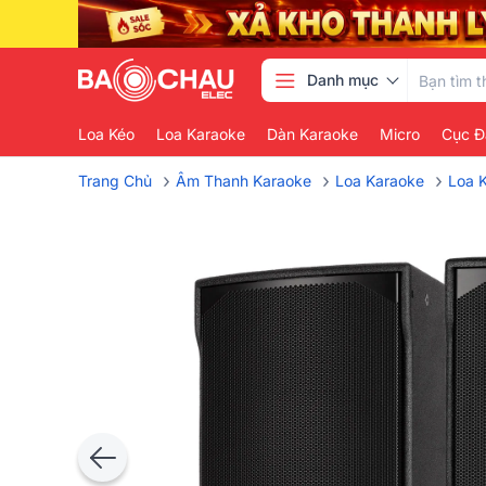
Danh mục
Loa Kéo
Loa Karaoke
Dàn Karaoke
Micro
Cục Đ
›
›
›
Trang Chủ
Âm Thanh Karaoke
Loa Karaoke
Loa 