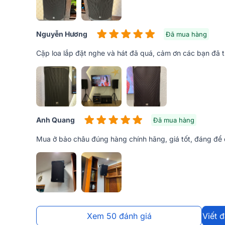
trong năm 2022. Sản xuất chuyền hiện đại, hệ thống
mang đến một sản phẩm hoàn hảo nhất về thẩm mỹ và 
mọi không gian.
Nguyễn Hương
Đã mua hàng
Cặp loa lắp đặt nghe và hát đã quá, cảm ơn các bạn đã 
Anh Quang
Đã mua hàng
Mua ở bảo châu đúng hàng chính hãng, giá tốt, đáng để 
Xem 50 đánh giá
Viết 