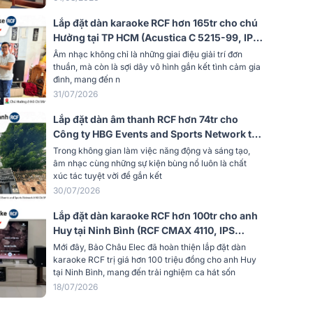
rộng
Quán cafe, Nhà hàng, Quán bar, Hội
Lắp đặt dàn karaoke RCF hơn 165tr cho chú
trường
Hưởng tại TP HCM (Acustica C 5215-99, IPS
Đen
2.5K, AAP K9900II Luxury, RCF 705-AS
Âm nhạc không chỉ là những giai điệu giải trí đơn
MK3, BS9800, TIYN M8)
thuần, mà còn là sợi dây vô hình gắn kết tình cảm gia
Tiêu chuẩn
đình, mang đến n
31/07/2026
ướng Q
11
Lắp đặt dàn âm thanh RCF hơn 74tr cho
p bảo vệ
Công ty HBG Events and Sports Network tại
ACTIVE MOSFET
TP HCM (RCF G-MAX 12, Audiocenter
Trong không gian làm việc năng động và sáng tạo,
CT3600, JBL VX9...)
1800 Hz
âm nhạc cùng những sự kiện bùng nổ luôn là chất
xúc tác tuyệt vời để gắn kết
30/07/2026
nh
8 ohm
Lắp đặt dàn karaoke RCF hơn 100tr cho anh
Huy tại Ninh Bình (RCF CMAX 4110, IPS
 suất
50 W AES, 100 W PEAK
2.5K, JBL VX9, Pasion 12SP, BS-9800,…)
Mới đây, Bảo Châu Elec đã hoàn thiện lắp đặt dàn
karaoke RCF trị giá hơn 100 triệu đồng cho anh Huy
tại Ninh Bình, mang đến trải nghiệm ca hát sốn
 1W @
106 dB, 1W @ 1m
18/07/2026