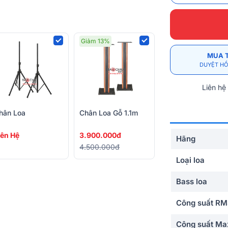
Giảm 13%
MUA 
DUYỆT HỒ
Liên hệ
hân Loa
Chân Loa Gỗ 1.1m
iên Hệ
3.900.000đ
Hãng
4.500.000đ
Loại loa
Bass loa
Công suất R
Công suất Ma