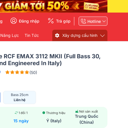
ng
Đăng nhập
Trả góp
Hotline
 Năng Lực
Tin Tức
Xây dựng cấu hình
 RCF EMAX 3112 MKII (full Bass 30,
d Engineered In Italy)
F
(50)
Bass 25cm
Liên hệ
Nơi sản xuất
1 đổi 1
Thương hiệu
Trung Quốc
15 ngày
Ý (Italy)
(China)