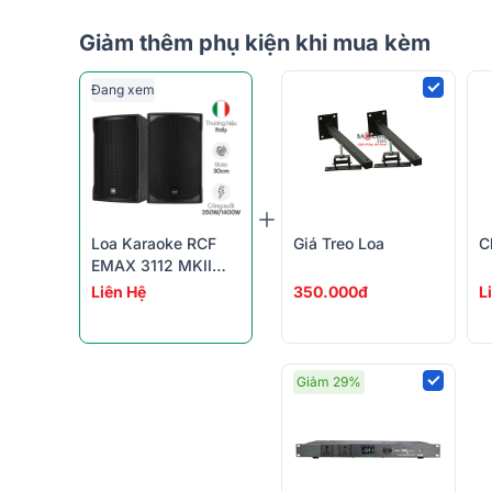
Giảm thêm phụ kiện khi mua kèm
Đang xem
Loa Karaoke RCF
Giá Treo Loa
C
EMAX 3112 MKII
(full Bass 30,
Liên Hệ
350.000đ
L
Designed And
Engineered In Italy)
Giảm 29%