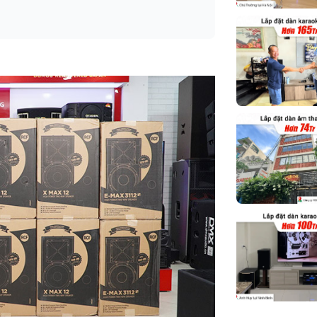
Ứng dụng mở 
Màu sắc
Phân khúc
Chỉ số định h
Các biện phá
Tần số chéo
Trở kháng da
nghĩa(OHM)
Đánh giá công
đầu vào
Độ nhạy (DB,
1M)