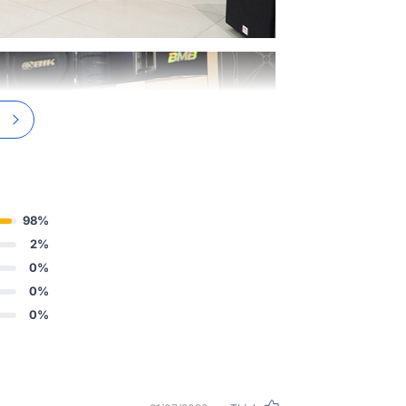
Loa trầm
Trở kháng da
nghĩa(OHM)
Đánh giá công
đầu vào
Độ nhạy (DB,
1M)
Kết nối đầu v
98%
2%
Kết nối đầu ra
0%
0%
Màu sắc
0%
Phần cứng
Xử lý