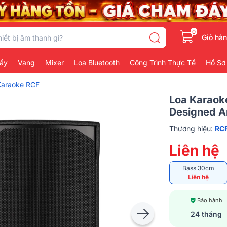
0
Giỏ hà
ẩy
Vang
Mixer
Loa Bluetooth
Công Trình Thực Tế
Hồ Sơ
Karaoke RCF
Loa Karaoke
Designed An
Thương hiệu:
RC
Liên hệ
Bass 30cm
Liên hệ
Bảo hành
24 tháng