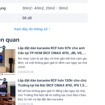
dụng
30m2- 40m2, 20m2 - 30m2
98 dB
yến
55 Hz–20 kHz
Xem đầy đủ thông số
t âm
iên quan
129 dB
Lắp đặt dàn karaoke RCF hơn 97tr cho anh
8 ohms
Cần tại TP HCM (RCF CMAX 4110, JBL V6,
JBL KX190, Alto TS12S, JBL VM300)
Âm nhạc luôn là sợi dây vô hình gắn kết tình cảm gia
Ngang x
đình, và một không gian giải trí đỉnh cao ngay tại nhà
90° x 70°
chính
03/08/2026
Không công suất (Passive)
Lắp đặt dàn karaoke RCF hơn 130tr cho chú
Trường tại Hà Nội (RCF CMAX 4110, IPS 1.5K,
g
2 đường tiếng
JBL VX9, 702AS MK3, VM300,…)
Để sở hữu không gian giải trí đẳng cấp ngay tại nhà,
chú Trường (Hà Nội) đã tin tưởng lựa chọn Bảo Châu
Loa fullrange (phổ thông)
Elec tư vấn và lắp đặt dàn karaoke
Karaoke, Sân khấu, Gia đình, Sự kiện,
01/08/2026