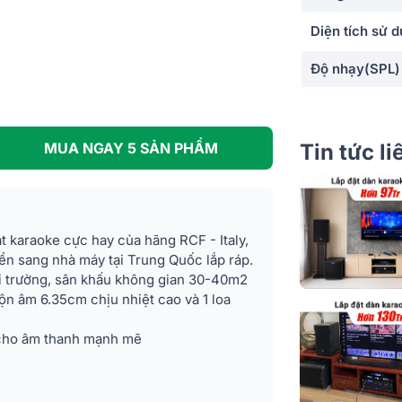
Diện tích sử 
Độ nhạy(SPL)
Tần số đáp tu
Cường độ phá
Tin tức l
MUA NGAY 5 SẢN PHẨM
cực đại
Trở kháng
Góc phủ âm (
 karaoke cực hay của hãng RCF - Italy,
Dọc)
yển sang nhà máy tại Trung Quốc lắp ráp.
i trường, sân khấu không gian 30-40m2
Kiểu loa
uộn âm 6.35cm chịu nhiệt cao và 1 loa
Số đường tiến
ho âm thanh mạnh mẽ
Dáng loa