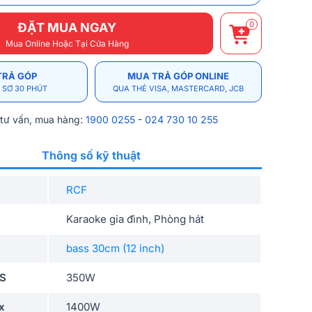
0
ĐẶT MUA NGAY
Mua Online Hoặc Tại Cửa Hàng
TRẢ GÓP
MUA TRẢ GÓP ONLINE
 SƠ 30 PHÚT
QUA THẺ VISA, MASTERCARD, JCB
 tư vấn, mua hàng:
1900 0255
-
024 730 10 255
Thông số kỹ thuật
RCF
Karaoke gia đình, Phòng hát
bass 30cm (12 inch)
MS
350W
x
1400W