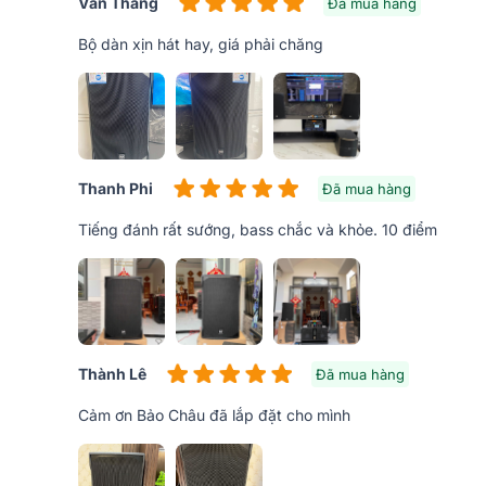
Văn Thắng
Đã mua hàng
Bộ dàn xịn hát hay, giá phải chăng
Thanh Phi
Đã mua hàng
Tiếng đánh rất sướng, bass chắc và khỏe. 10 điểm
Thành Lê
Đã mua hàng
Cảm ơn Bảo Châu đã lắp đặt cho mình
Với sự thành công của các model được ra mắt trước 
đây thương hiệu RCF đình đám đã cho ra mắt dòng
L