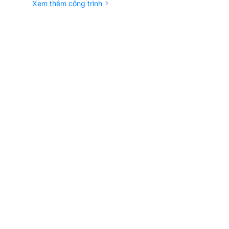
Xem thêm công trình
12 '', 2,5 '' vc
nh
8 ohm
 suất
300 W AES, 600 W PEAK
 1W @
98 dB, 1W @ 1m
ào
Speakon® NL4
Speakon® NL4
Màu đen
17 x M10 2 x M8
1 đầu