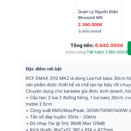
Quản Lý Nguồn Điện
Bksound M8
2.390.000đ
3.350.000đ
Tổng tiền:
6.640.000đ
Tiết kiệm 1.560.000đ
8.200.000₫
Đặc điểm nổi bật
RCF EMAX 3112 MK2 là dòng Loa full bass 30cm hát
sản phẩm được thiết kế và chế tạo tại Italy rồi chu
Chuyên dụng cho karaoke gia đình, kinh doanh, hộ
+ Cấu tạo: 2 loa 2 đường tiếng, 1 loa bass 30cm, c
treble 2.5cm
+ Công suất RMS/Max/Peak: 350W/700W/1400W c
+ Tần số đáp tuyến: 55Hz - 20kHz
+ Độ nhạy (1w @ 1m): 98dB Max 129dB
+ Kích thước (RxCxS): 381 x 614 x 422mm