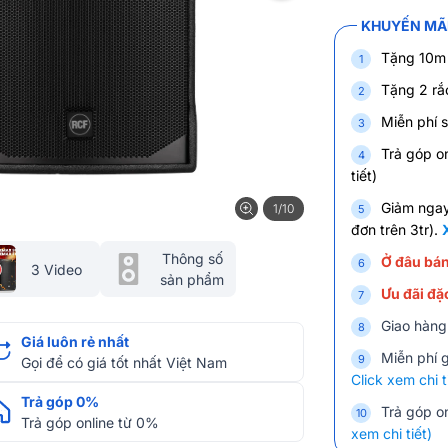
KHUYẾN MÃI
Tặng 10m 
Tặng 2 rắc
Miễn phí s
Trả góp on
tiết)
Giảm nga
1/10
đơn trên 3tr).
Thông số
Ở đâu bán
3 Video
sản phẩm
Ưu đãi đặc
Giao hàng
Giá luôn rẻ nhất
Miễn phí 
Gọi để có giá tốt nhất Việt Nam
Click xem chi t
Trả góp 0%
Trả góp on
Trả góp online từ 0%
xem chi tiết)