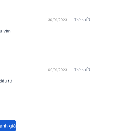
 linh kiện cao cấp được chọn lọc kỹ lưỡng
chất lượng đáp ứng nhu cầu giải trí trong
30/01/2023
Thích
tư vấn
09/01/2023
Thích
đầu tư
đánh giá