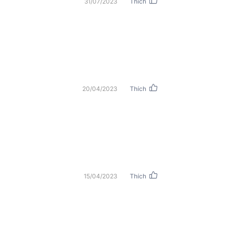
Lưới tản nhiệt
31/07/2023
Thích
Chất liệu tủ/v
Kích thước (
Trọng lượng
Kích thước v
20/04/2023
Thích
chuyển (RxCx
Trọng lượng 
chuyển
Nhập khẩu & 
phối
15/04/2023
Thích
đó, không ngừng cải thiện và sáng tạo mới
oa karaoke RCF EMAX 3112 MKII
mới nhất