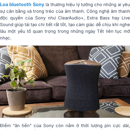
Loa bluetooth Sony
là thương hiệu lý tưởng cho những ai yê
sự cân bằng và trong trẻo của âm thanh. Công nghệ âm thanh
độc quyền của Sony như ClearAudio+, Extra Bass hay Live
Sound giúp tái tạo chi tiết rất tốt, tạo cảm giác dễ chịu khi nghe
lâu một yếu tố quan trọng trong những ngày Tết liên tục mở
nhạc.
Điểm “ăn tiền” của Sony còn nằm ở thời lượng pin cực dài,