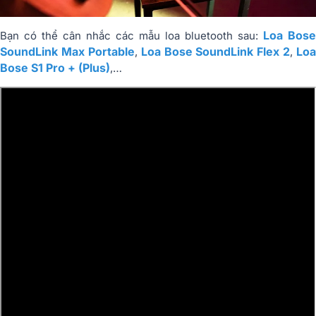
Loa Bose
Bạn có thể cân nhắc các mẫu loa bluetooth sau:
SoundLink Max Portable
Loa Bose SoundLink Flex 2
Loa
,
,
Bose S1 Pro + (Plus)
,…