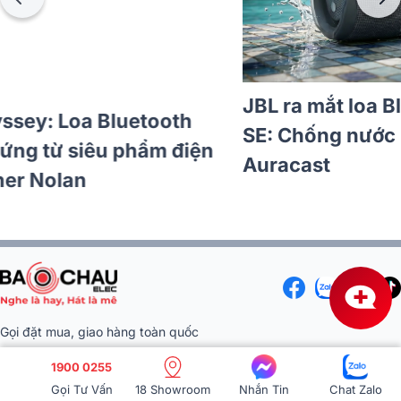
Klipsch x The Odyssey: Loa Bluetooth
giới hạn lấy cảm hứng từ siêu phẩm điện
ảnh của Christopher Nolan
Gọi đặt mua, giao hàng toàn quốc
1900 0255
(08:00 - 21:00)
1900 0255
Khiếu nại, hỗ trợ khách hàng:
Gọi Tư Vấn
18 Showroom
Nhắn Tin
Chat Zalo