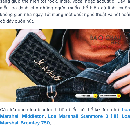
sáng giúp thể hiện tốt rock, indie, vocal hoặc acoustic. Đây là
mẫu loa dành cho những người muốn thể hiện cá tính, muốn
không gian nhà ngày Tết mang một chút nghệ thuật và nét hoài
cổ đầy cuốn hút.
Loa
Các lựa chọn loa bluetooth tiêu biểu có thể kể đến như:
Marshall Middleton
Loa Marshall Stanmore 3 (III)
Lo
,
,
Marshall Bromley 750
,…