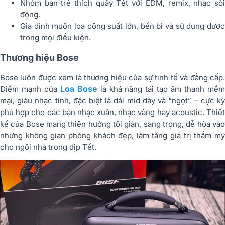
Nhóm bạn trẻ thích quẩy Tết với EDM, remix, nhạc sôi
động.
Gia đình muốn loa công suất lớn, bền bỉ và sử dụng được
trong mọi điều kiện.
Thương hiệu Bose
Bose luôn được xem là thương hiệu của sự tinh tế và đẳng cấp.
Loa Bose
Điểm mạnh của
là khả năng tái tạo âm thanh mề
mại, giàu nhạc tính, đặc biệt là dải mid dày và “ngọt” – cực kỳ
phù hợp cho các bản nhạc xuân, nhạc vàng hay acoustic. Thiết
kế của Bose mang thiên hướng tối giản, sang trọng, dễ hòa vào
những không gian phòng khách đẹp, làm tăng giá trị thẩm mỹ
cho ngôi nhà trong dịp Tết.