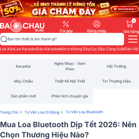
0
Trả góp
Đăng nhập
Giỏ hàng
Bạn tìm thiết bị âm thanh gì?
Loa Kéo
Loa Karaoke
Dàn Karaoke
Micro Không Dây
Cục Đẩy Công Suất
Dàn Hội
Nghe Nhạc - Xem
Karaoke
Hội Trường
Phim
Máy Chiếu
Thiết Kế Nội Thất
Tin Thương Hiệu
Sản phẩm mới
Phân tích chuyên gia
›
›
Tư Vấn Loa Bluetooth
Trang Chủ
Tư Vấn Loa Di Động
Mua Loa Bluetooth Dịp Tết 2026: Nên
Chọn Thương Hiệu Nào?