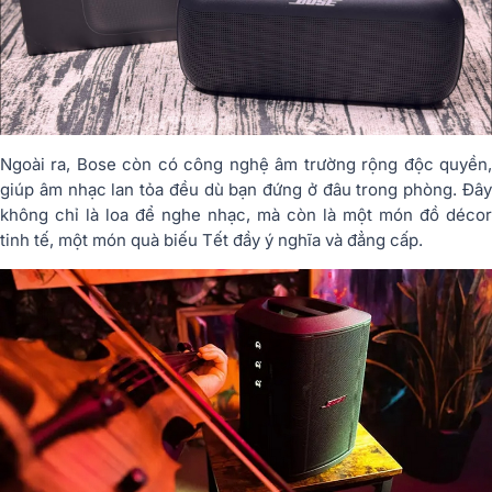
Ngoài ra, Bose còn có công nghệ âm trường rộng độc quyền,
giúp âm nhạc lan tỏa đều dù bạn đứng ở đâu trong phòng. Đây
không chỉ là loa để nghe nhạc, mà còn là một món đồ décor
tinh tế, một món quà biếu Tết đầy ý nghĩa và đẳng cấp.