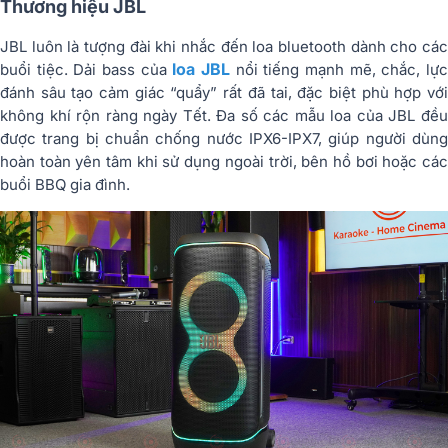
Thương hiệu JBL
JBL luôn là tượng đài khi nhắc đến loa bluetooth dành cho các
loa JBL
buổi tiệc. Dải bass của
nổi tiếng mạnh mẽ, chắc, lự
đánh sâu tạo cảm giác “quẩy” rất đã tai, đặc biệt phù hợp với
không khí rộn ràng ngày Tết. Đa số các mẫu loa của JBL đều
được trang bị chuẩn chống nước IPX6-IPX7, giúp người dùng
hoàn toàn yên tâm khi sử dụng ngoài trời, bên hồ bơi hoặc các
buổi BBQ gia đình.