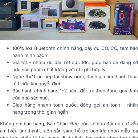
100% loa Bluetooth chính hãng, đầy đủ CO, CQ, tem bảo
hành minh bạch
Giá tốt – nhiều ưu đãi Tết cực lớn, giúp bạn dễ dàng sở
hữu sản phẩm chất lượng với chi phí hợp lý
Nghe thử trực tiếp tại showroom, đánh giá âm thanh thực
tế trước khi quyết định
Bảo hành chính hãng 1–2 năm, đổi trả theo đúng quy định
của nhà sản xuất
Giao hàng nhanh toàn quốc, đóng gói an toàn – nhận
hàng trong thời gian ngắn
Không chỉ bán hàng, Bảo Châu Elec còn sở hữu đội ngũ tư vấn
am hiểu âm thanh, luôn sẵn sàng hỗ trợ bạn lựa chọn mẫu loa
phù hợp nhất: từ loa mang đi du lịch, loa nghe nhạc thư giãn