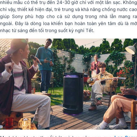
nhiều mẫu có thể trụ đến 24-30 giờ chỉ với một lần sạc. Không
chỉ vậy, thiết kế hiện đại, trẻ trung và khả năng chống nước cao
giúp Sony phù hợp cho cả sử dụng trong nhà lẫn mang ra
ngoài. Đây là dòng loa khiến bạn hoàn toàn yên tâm dù là mở
nhạc từ sáng đến tối trong suốt kỳ nghỉ Tết.