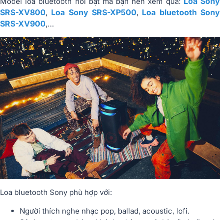
Loa Son
Model loa bluetooth nổi bật mà bạn nên xem qua:
SRS-XV800
Loa Sony SRS-XP500
Loa bluetooth Son
,
,
SRS-XV900
,…
Loa bluetooth Sony phù hợp với:
Người thích nghe nhạc pop, ballad, acoustic, lofi.