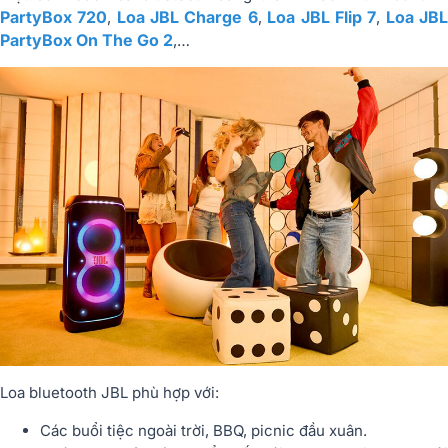
PartyBox 720
Loa JBL Charge 6
Loa JBL Flip 7
Loa JB
,
,
,
PartyBox On The Go 2
,…
Loa bluetooth JBL phù hợp với:
Các buổi tiệc ngoài trời, BBQ, picnic đầu xuân.