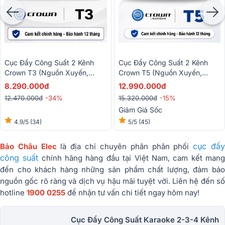
Cục Đẩy Công Suất 2 Kênh
Cục Đẩy Công Suất 2 Kênh
Crown T3 (Nguồn Xuyến,
Crown T5 (Nguồn Xuyến,
Class H, 330W)
Class H, 500W)
8.290.000đ
12.990.000đ
12.470.000đ
-34%
15.320.000đ
-15%
Giảm Giá Sốc
4.9/5
(34)
5/5
(45)
cục đẩ
Bảo Châu Elec
là địa chỉ chuyên phân phân phối
công suất
chính hãng hàng đầu tại Việt Nam, cam kết man
đến cho khách hàng những sản phẩm chất lượng, đảm bảo
nguồn gốc rõ ràng và dịch vụ hậu mãi tuyệt vời. Liên hệ đến số
hotline
1900 0255
để nhận tư vấn chi tiết ngay hôm nay!
Cục Đẩy Công Suất Karaoke 2-3-4 Kênh