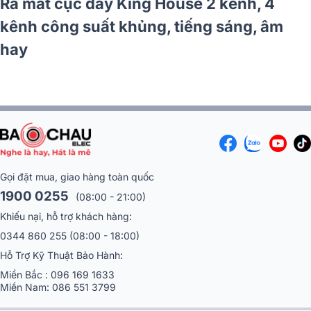
 Đẩy JBL
Damping Factor là gì? Nó c
Kỳ Đơn Giản
amply, cục đẩy như thế nà
Gọi đặt mua, giao hàng toàn quốc
1900 0255
(08:00 - 21:00)
Khiếu nại, hỗ trợ khách hàng:
0344 860 255
(08:00 - 18:00)
Hỗ Trợ Kỹ Thuật Bảo Hành:
Miền Bắc :
096 169 1633
Miền Nam:
086 551 3799