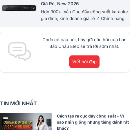
Giá Rẻ, New 2026
Hơn 300+ mẫu Cục đẩy công suất karaoke
gia đình, kinh doanh giá rẻ ✓ Chính hãng
100% ✓Đẩy Công suất lớn nhỏ, 2 kênh, 3
kênh, 4 kênh ✓ Miễn phí setup ✓ Góp 0%
Chưa có câu hỏi, hãy gửi câu hỏi của bạn
Bảo Châu Elec sẽ trả lời sớm nhất.
Viết hỏi đáp
TIN MỚI NHẤT
Cách tạo ra cục đẩy công suất - Vì
sao nhìn giống nhưng tiếng đánh rất
khác?