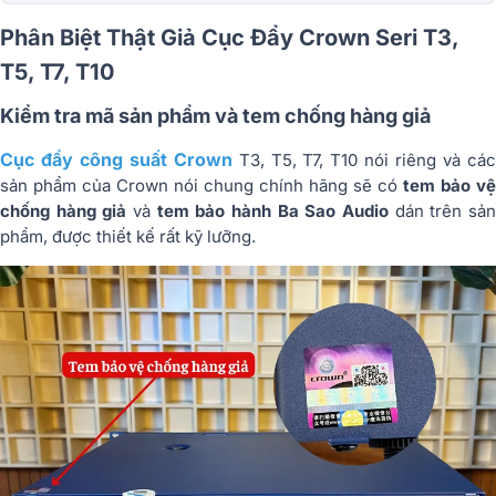
đẩy Crown T-series có đáng để mua
Phân Biệt Thật Giả Cục Đẩy Crown Seri T3,
không?
T5, T7, T10
Kiểm tra mã sản phẩm và tem chống hàng giả
Cục đẩy công suất Crown
T3, T5, T7, T10 nói riêng và cá
sản phẩm của Crown nói chung chính hãng sẽ có
tem bảo vệ
chống hàng giả
và
tem bảo hành Ba Sao Audio
dán trên sả
phẩm, được thiết kế rất kỹ lưỡng.