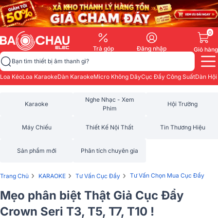
0
Trả góp
Đăng nhập
Giỏ hàng
Bạn tìm thiết bị âm thanh gì?
Loa Kéo
Loa Karaoke
Dàn Karaoke
Micro Không Dây
Cục Đẩy Công Suất
Dàn Hội
Nghe Nhạc - Xem
Karaoke
Hội Trường
Phim
Máy Chiếu
Thiết Kế Nội Thất
Tin Thương Hiệu
Sản phẩm mới
Phân tích chuyên gia
›
›
›
Tư Vấn Chọn Mua Cục Đẩy
Trang Chủ
KARAOKE
Tư Vấn Cục Đẩy
Mẹo phân biệt Thật Giả Cục Đẩy
Crown Seri T3, T5, T7, T10 !