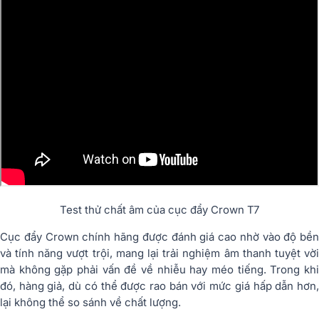
Test thử chất âm của cục đẩy Crown T7
Cục đẩy Crown chính hãng được đánh giá cao nhờ vào độ bền
và tính năng vượt trội, mang lại trải nghiệm âm thanh tuyệt vời
mà không gặp phải vấn đề về nhiễu hay méo tiếng. Trong khi
đó, hàng giả, dù có thể được rao bán với mức giá hấp dẫn hơn,
lại không thể so sánh về chất lượng.