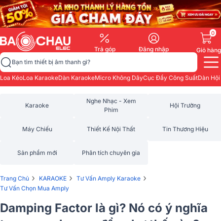
0
Trả góp
Đăng nhập
Giỏ hàng
Bạn tìm thiết bị âm thanh gì?
Loa Kéo
Loa Karaoke
Dàn Karaoke
Micro Không Dây
Cục Đẩy Công Suất
Dàn Hội
Nghe Nhạc - Xem
Karaoke
Hội Trường
Phim
Máy Chiếu
Thiết Kế Nội Thất
Tin Thương Hiệu
Sản phẩm mới
Phân tích chuyên gia
›
›
›
Trang Chủ
KARAOKE
Tư Vấn Amply Karaoke
Tư Vấn Chọn Mua Amply
Damping Factor là gì? Nó có ý nghĩa