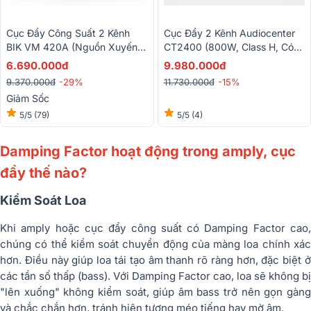
Cục Đẩy Công Suất 2 Kênh
Cục Đẩy 2 Kênh Audiocenter
BIK VM 420A (Nguồn Xuyến,
CT2400 (800W, Class H, Có
Class H, 400W)
Bridge)
6.690.000đ
9.980.000đ
9.370.000đ
-29%
11.730.000đ
-15%
Giảm Sốc
5/5
(79)
5/5
(4)
Damping Factor hoạt động trong amply, cục
đẩy thế nào?
Kiểm Soát Loa
Khi amply hoặc cục đẩy công suất có Damping Factor cao,
chúng có thể kiểm soát chuyển động của màng loa chính xác
hơn. Điều này giúp loa tái tạo âm thanh rõ ràng hơn, đặc biệt ở
các tần số thấp (bass). Với Damping Factor cao, loa sẽ không bị
"lên xuống" không kiểm soát, giúp âm bass trở nên gọn gàng
và chắc chắn hơn, tránh hiện tượng méo tiếng hay mờ âm.