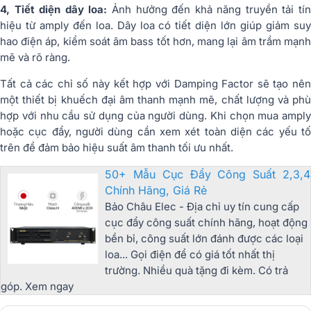
4, Tiết diện dây loa:
Ảnh hưởng đến khả năng truyền tải tí
hiệu từ amply đến loa. Dây loa có tiết diện lớn giúp giảm suy
hao điện áp, kiểm soát âm bass tốt hơn, mang lại âm trầm mạnh
mẽ và rõ ràng.
Tất cả các chỉ số này kết hợp với Damping Factor sẽ tạo nên
một thiết bị khuếch đại âm thanh mạnh mẽ, chất lượng và phù
hợp với nhu cầu sử dụng của người dùng. Khi chọn mua amply
hoặc cục đẩy, người dùng cần xem xét toàn diện các yếu tố
trên để đảm bảo hiệu suất âm thanh tối ưu nhất.
50+ Mẫu Cục Đẩy Công Suất 2,3,4
Chính Hãng, Giá Rẻ
Bảo Châu Elec - Địa chỉ uy tín cung cấp
cục đẩy công suất chính hãng, hoạt động
bền bỉ, công suất lớn đánh được các loại
loa... Gọi điện để có giá tốt nhất thị
trường. Nhiều quà tặng đi kèm. Có trả
góp. Xem ngay