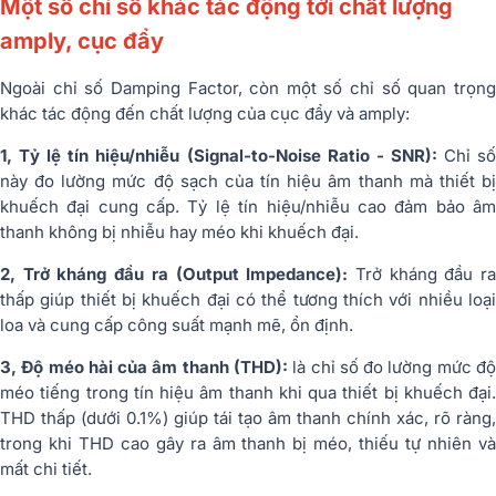
Một số chỉ số khác tác động tới chất lượng
amply, cục đẩy
Ngoài chỉ số Damping Factor, còn một số chỉ số quan trọng
khác tác động đến chất lượng của cục đẩy và amply:
1, Tỷ lệ tín hiệu/nhiễu (Signal-to-Noise Ratio - SNR):
Chỉ s
này đo lường mức độ sạch của tín hiệu âm thanh mà thiết bị
khuếch đại cung cấp. Tỷ lệ tín hiệu/nhiễu cao đảm bảo âm
thanh không bị nhiễu hay méo khi khuếch đại.
2, Trở kháng đầu ra (Output Impedance):
Trở kháng đầu r
thấp giúp thiết bị khuếch đại có thể tương thích với nhiều loại
loa và cung cấp công suất mạnh mẽ, ổn định.
3, Độ méo hài của âm thanh (THD):
là chỉ số đo lường mức độ
méo tiếng trong tín hiệu âm thanh khi qua thiết bị khuếch đại.
THD thấp (dưới 0.1%) giúp tái tạo âm thanh chính xác, rõ ràng,
trong khi THD cao gây ra âm thanh bị méo, thiếu tự nhiên và
mất chi tiết.