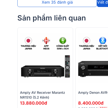
Xem 35 đánh giá
Viết 
Sản phẩm liên quan
Phía dưới là chân đế giúp cho amply có một khoảng c
những bề mặt bám bụi, ẩm ướt. Đi kèm Amply Yamaha 
bạn có thể dễ dàng kiểm soát, điều chỉnh thiết bị m
chỉnh trên thân máy.
Amply AV Receiver Marantz
Amply Denon AVR
>> ĐỪNG BỎ LỠ:
NR1510 (5.2 Kênh)
13.880.000đ
8.400.000đ
Amply Yamaha Chính Hãng, Giá 