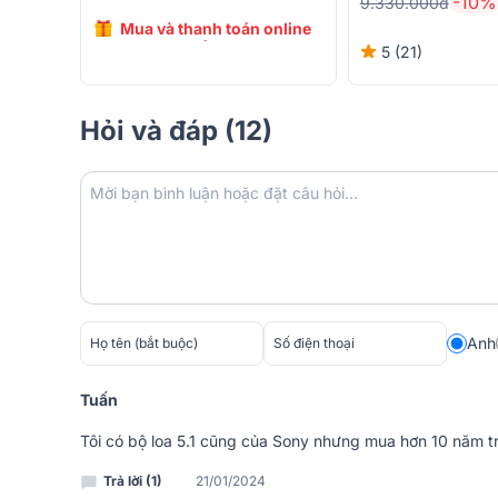
-10%
9.330.000đ
Bảo Châu Elec bán Amply Yamaha
Mua và thanh toán online
nhất. Thiết kế sang trọng. Dễ sử
giảm giá đến 20%
5 (21)
Miễn phí lắp đặt.
Hỏi và đáp (12)
Đánh giá chất lượng Amply Yamaha RX-V3
Công nghệ âm thanh vòm
Âm thanh vòm 5 kênh mạnh mẽ: amply Yamaha RX-V3
vòm tiến tiến nhất hiện nay, với công suất đạt 100
dạng Dolby TrueHD và DTS-HD Master nhờ vào 3 chi
Anh
Tuấn
Tôi có bộ loa 5.1 cũng của Sony nhưng mua hơn 10 năm t
Trả lời (1)
21/01/2024