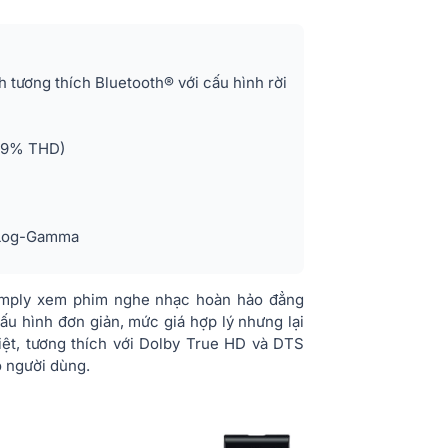
Trọng lượng
 tương thích Bluetooth® với cấu hình rời
,09% THD)
d Log-Gamma
Amply xem phim nghe nhạc hoàn hảo đẳng
u hình đơn giản, mức giá hợp lý nhưng lại
iệt, tương thích với Dolby True HD và DTS
o người dùng.