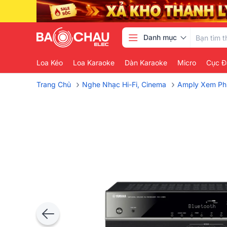
Danh mục
Loa Kéo
Loa Karaoke
Dàn Karaoke
Micro
Cục Đ
›
›
Trang Chủ
Nghe Nhạc Hi-Fi, Cinema
Amply Xem Ph