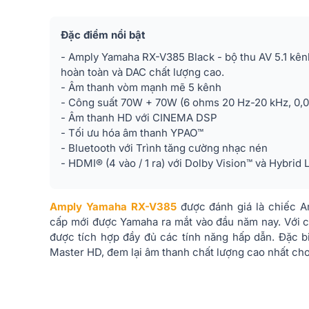
Đặc điểm nổi bật
- Amply Yamaha RX-V385 Black - bộ thu AV 5.1 kênh
hoàn toàn và DAC chất lượng cao.
- Âm thanh vòm mạnh mẽ 5 kênh
- Công suất 70W + 70W (6 ohms 20 Hz-20 kHz, 0
- Âm thanh HD với CINEMA DSP
- Tối ưu hóa âm thanh YPAO™
- Bluetooth với Trình tăng cường nhạc nén
- HDMI® (4 vào / 1 ra) với Dolby Vision™ và Hybri
Amply Yamaha RX-V385
được đánh giá là chiếc 
cấp mới được Yamaha ra mắt vào đầu năm nay. Với cấ
được tích hợp đầy đủ các tính năng hấp dẫn. Đặc b
Master HD, đem lại âm thanh chất lượng cao nhất ch