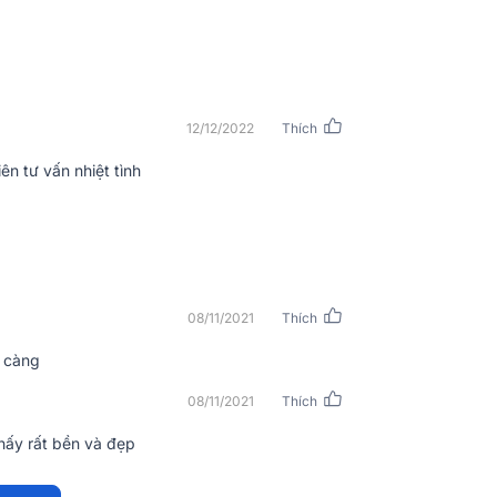
12/12/2022
Thích
ên tư vấn nhiệt tình
n hiệu cùng các thông số kỹ thuật cơ bản
08/11/2021
Thích
ơn.
ĩ càng
08/11/2021
Thích
thấy rất bền và đẹp