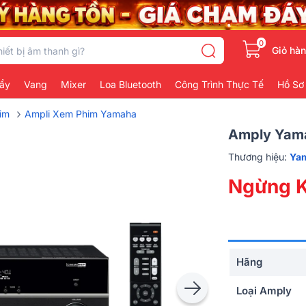
0
Giỏ hà
ẩy
Vang
Mixer
Loa Bluetooth
Công Trình Thực Tế
Hồ Sơ
›
im
Ampli Xem Phim Yamaha
Amply Yama
Thương hiệu:
Ya
Ngừng K
Hãng
Loại Amply