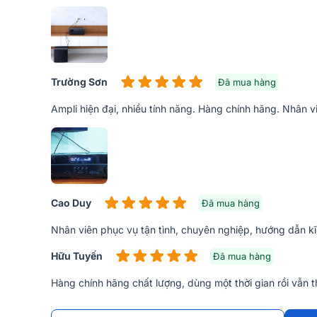
Trường Sơn
Đã mua hàng
Ampli hiện đại, nhiều tính năng. Hàng chính hãng. Nhân vi
Mặt sau là hệ thống cổng kết nối đường ra vào các tí
Cao Duy
Đã mua hàng
đảm bảo cho việc phối ghép đơn giản và thuận tiện h
Nhân viên phục vụ tận tình, chuyên nghiệp, hướng dẫn k
Hữu Tuyến
Đã mua hàng
Hàng chính hãng chất lượng, dùng một thời gian rồi vẫn 