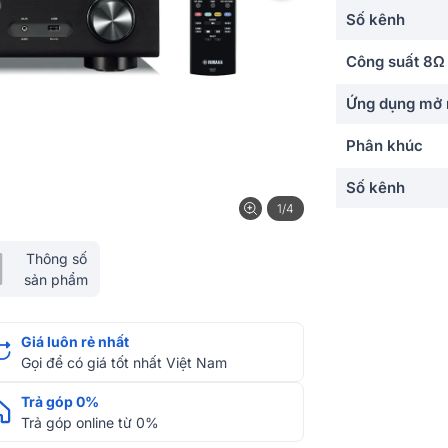
Số kênh
Công suất 8Ω
Ứng dụng mở 
Phân khúc
Số kênh
1/4
Công suất
Thông số
sản phẩm
Định dạng Au
Giá luôn rẻ nhất
Kết nối vào
Gọi để có giá tốt nhất Việt Nam
Kết nối không
Trả góp 0%
Trả góp online từ 0%
Kích thước