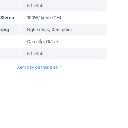
5.1 kênh
 Stereo
100W/ kênh (CH)
rộng
Nghe nhạc, Xem phim
Cao cấp, Giá rẻ
5.1 kênh
70W/ CH (6ohms, 20Hz - 20kHz, THD
Xem đầy đủ thông số
0.09%, 2CH), 100W/ CH (8ohms, THD
0.9%, 1CH) và 145W/ CH (6ohms, THD
10%, 1CH)
MP3/WMA/MPEG-4 AAC/WAV (lên
dio
đến 48 kHz / 16 bit), YPAO, DRC
1 Optica, 2 Coaxial, 3 Analog
Input/Output, HDMI 4
 dây
Bluetooth
435(R) x 161(C) x 315(S) mm