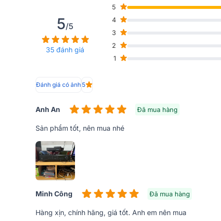
5
5
4
/5
3
2
35 đánh giá
1
Đánh giá có ảnh
5
Anh An
Đã mua hàng
Bên ngoài vỏ thiết bị được cấu tạo từ chất liệu kim l
thiết bị tránh khỏi va đập tác hại từ môi trường xung 
Sản phẩm tốt, nên mua nhé
núm căn chỉnh cùng các cổng thiết bị được chú thích
Minh Công
Đã mua hàng
Hàng xịn, chính hãng, giá tốt. Anh em nên mua