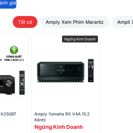
đánh giá
Tất cả
Amply Xem Phim Marantz
Ampli
Ngừng Kinh Doanh
ách vừa đủ với bề mặt tiếp xúc hạn chế
RX-V385 là chiếc điều khiển từ xa giúp
à không cần sử dụng hệ thống phím điều
-X250BT
Amply Yamaha RX V4A (5.2
Kênh)
Ngừng Kinh Doanh
tốt, Quà To, Nghe nhạc Hay