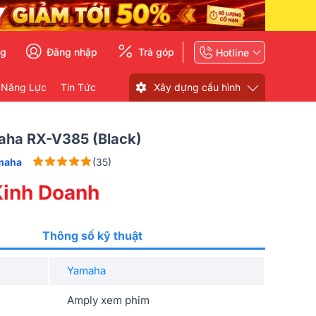
ng
Đăng nhập
Trả góp
Hotline
 Năng Lực
Tin Tức
Xây dựng cấu hình
ha RX-V385 (Black)
maha
(35)
inh Doanh
Thông số kỹ thuật
Yamaha
Amply xem phim